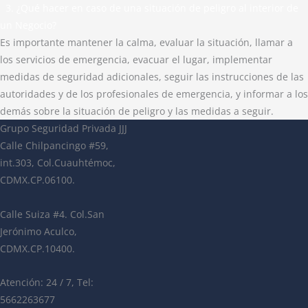
3. ¿Qué hacer en caso de una situación de peligro al interior de
un Negocio?
Es importante mantener la calma, evaluar la situación, llamar a
los servicios de emergencia, evacuar el lugar, implementar
medidas de seguridad adicionales, seguir las instrucciones de las
autoridades y de los profesionales de emergencia, y informar a los
demás sobre la situación de peligro y las medidas a seguir.
Grupo Seguridad Privada JJJ
Calle Chilpancingo #59,
int.303, Col.Cuauhtémoc,
CDMX.CP.06100.
Calle Suiza #4. Col.San
Jerónimo Aculco,
CDMX.CP.10400.
Atención: 24 / 7, Tel:
5662263677